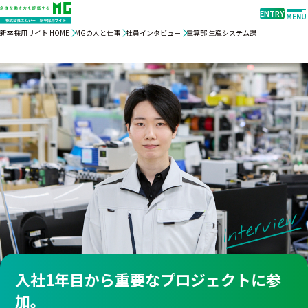
ENTRY
MENU
新卒採用サイト HOME
MGの人と仕事
社員インタビュー
電算部 生産システム課
Interview
入社1年目から重要なプロジェクトに参
加。