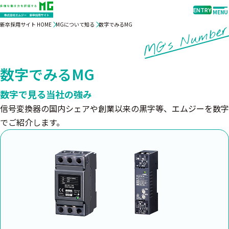
ENTRY
MENU
新卒採用サイト HOME
MGについて知る
数字でみるMG
MG's Numbe
数字でみるMG
数字で見る当社の強み
信号変換器の国内シェアや創業以来の黒字等、エムジーを数字
でご紹介します。